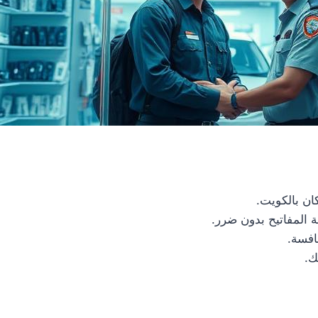
 المفاتيح بدون ضرر.
افسة.
ك.