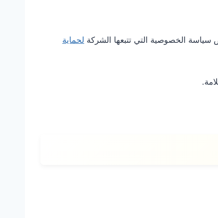
لحماية
امة.